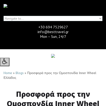
Skip to navigation
Skip to main content
+30 694 7529627
info@besttravel.gr
Mon – Sun, 24/7
Home
»
Blogs
»
Προσφορά προς την Ομοσπονδία Inner Wheel
Ελλάδος
High
Προσφορά προς την
Contrast:
Ομοσπονδία Inner Wheel
-
Toggle