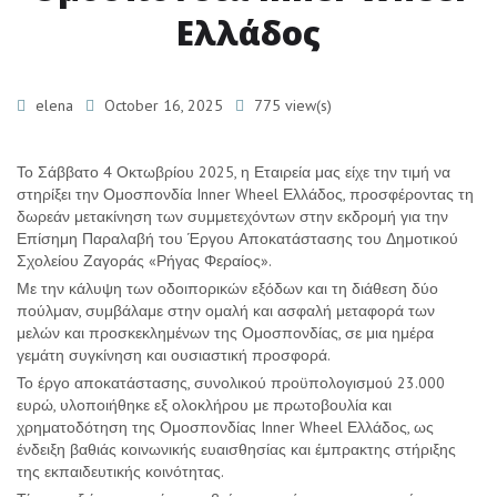
Ελλάδος
Grayscale:
elena
October 16, 2025
775 view(s)
-
Toggle
Το Σάββατο 4 Οκτωβρίου 2025, η Εταιρεία μας είχε την τιμή να
Underline
στηρίξει την Ομοσπονδία Inner Wheel Ελλάδος, προσφέροντας τη
δωρεάν μετακίνηση των συμμετεχόντων στην εκδρομή για την
Links:
Επίσημη Παραλαβή του Έργου Αποκατάστασης του Δημοτικού
Σχολείου Ζαγοράς «Ρήγας Φεραίος».
-
Toggle
Με την κάλυψη των οδοιπορικών εξόδων και τη διάθεση δύο
πούλμαν, συμβάλαμε στην ομαλή και ασφαλή μεταφορά των
μελών και προσκεκλημένων της Ομοσπονδίας, σε μια ημέρα
γεμάτη συγκίνηση και ουσιαστική προσφορά.
Το έργο αποκατάστασης, συνολικού προϋπολογισμού 23.000
ευρώ, υλοποιήθηκε εξ ολοκλήρου με πρωτοβουλία και
χρηματοδότηση της Ομοσπονδίας Inner Wheel Ελλάδος, ως
ένδειξη βαθιάς κοινωνικής ευαισθησίας και έμπρακτης στήριξης
της εκπαιδευτικής κοινότητας.