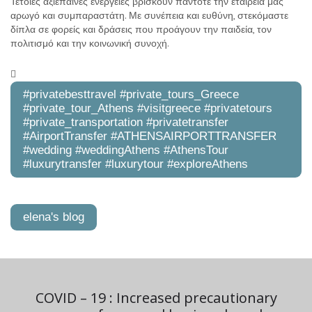
Τέτοιες αξιέπαινες ενέργειες βρίσκουν πάντοτε την εταιρεία μας
αρωγό και συμπαραστάτη. Με συνέπεια και ευθύνη, στεκόμαστε
δίπλα σε φορείς και δράσεις που προάγουν την παιδεία, τον
πολιτισμό και την κοινωνική συνοχή.
#privatebesttravel #private_tours_Greece
#private_tour_Athens #visitgreece #privatetours
#‎private_transportation‬ #‎privatetransfer
#AirportTransfer #ATHENSAIRPORTTRANSFER
#wedding #weddingAthens #AthensTour
#luxurytransfer #luxurytour #exploreAthens
elena's blog
COVID – 19 : Increased precautionary