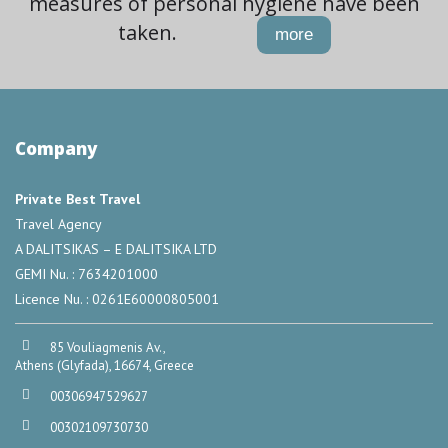
measures of personal hygiene have been
taken.
more
Company
Private Best Travel
Travel Agency
A DALITSIKAS – E DALITSIKA LTD
GEMI Nu. : 7634201000
Licence Nu. : 0261E60000805001
85 Vouliagmenis Av.,
Athens (Glyfada), 16674, Greece
00306947529627
00302109730730